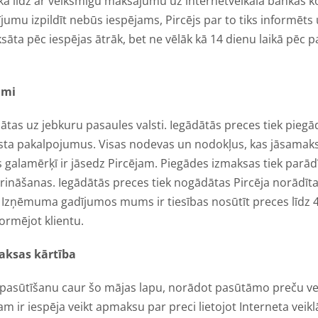
kā līdz ar veiksmīgu maksājumu uz internetveikala bankas k
jumu izpildīt nebūs iespējams, Pircējs par to tiks informēt
āta pēc iespējas ātrāk, bet ne vēlāk kā 14 dienu laikā pēc 
umi
ātas uz jebkuru pasaules valsti. Iegādātās preces tiek pieg
ta pakalpojumus. Visas nodevas un nodokļus, kas jāsamaks
 galamērķī ir jāsedz Pircējam. Piegādes izmaksas tiek parād
rināšanas. Iegādātās preces tiek nogādātas Pircēja norādīta
. Izņēmuma gadījumos mums ir tiesības nosūtīt preces līdz 
ormējot klientu.
aksas kārtība
u pasūtīšanu caur šo mājas lapu, norādot pasūtāmo preču v
 ir iespēja veikt apmaksu par preci lietojot Interneta veikl