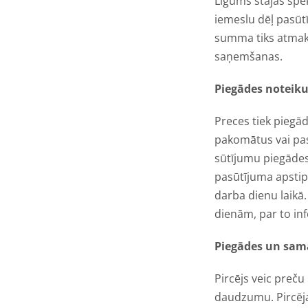
Līgums stājas spē
iemeslu dēļ pasūtī
summa tiks atmaks
saņemšanas.
Piegādes noteik
Preces tiek piegād
pakomātus vai pas
sūtījumu piegādes
pasūtījuma apstip
darba dienu laikā
dienām, par to inf
Piegādes un sam
Pircējs veic preč
daudzumu. Pircējam