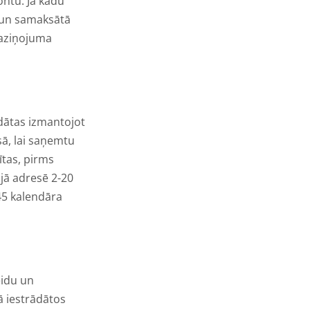
ontu. Ja kādu
s un samaksātā
paziņojuma
ādātas izmantojot
ā, lai saņemtu
ītas, pirms
jā adresē 2-20
45 kalendāra
eidu un
ā iestrādātos