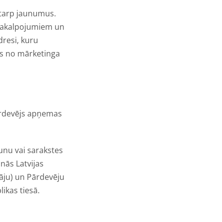
starp jaunumus.
 pakalpojumiem un
resi, kuru
ies no mārketinga
ārdevējs apņemas
unu vai sarakstes
inās Latvijas
tāju) un Pārdevēju
ikas tiesā.