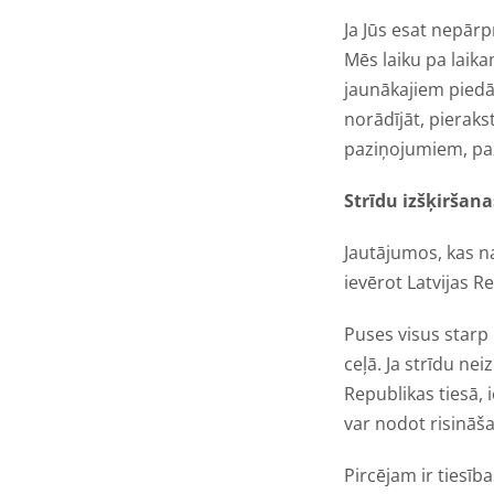
Ja Jūs esat nepār
Mēs laiku pa laik
jaunākajiem piedā
norādījāt, pieraks
paziņojumiem, paz
Strīdu izšķiršana
Jautājumos, kas n
ievērot Latvijas 
Puses visus starp
ceļā. Ja strīdu nei
Republikas tiesā, 
var nodot risināša
Pircējam ir tiesīb