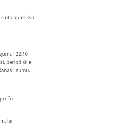
saņemta apmaksa
īgumu" 22.10
ti, periodiskie
ēšanas līgumu.
 preču
m, lai