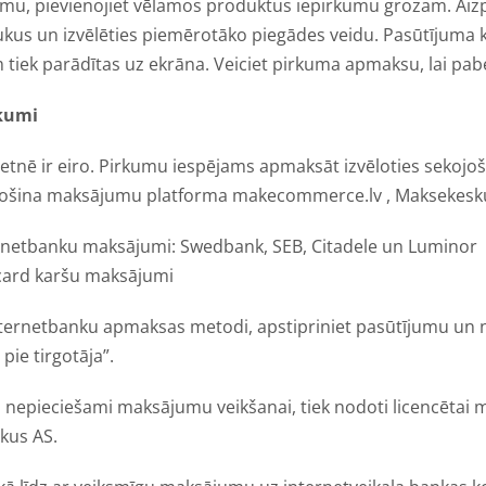
jumu, pievienojiet vēlamos produktus iepirkumu grozam. Aizpi
kus un izvēlēties piemērotāko piegādes veidu. Pasūtījuma 
m tiek parādītas uz ekrāna. Veiciet pirkuma apmaksu, lai pa
kumi
ietnē ir eiro. Pirkumu iespējams apmaksāt izvēloties sekoj
ošina maksājumu platforma makecommerce.lv , Maksekesk
ernetbanku maksājumi: Swedbank, SEB, Citadele un Luminor
card karšu maksājumi
ternetbanku apmaksas metodi, apstipriniet pasūtījumu un no
pie tirgotāja”.
s nepieciešami maksājumu veikšanai, tiek nodoti licencētai
kus AS.