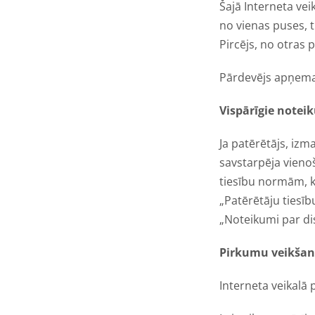
Šajā Interneta vei
no vienas puses, 
Pircējs, no otras
Pārdevējs apņemas
Vispārīgie notei
Ja patērētājs, iz
savstarpēja vienoš
tiesību normām, ka
„Patērētāju tiesī
„Noteikumi par di
Pirkumu veikša
Interneta veikalā