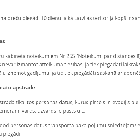
na preču piegādi 10 dienu laikā Latvijas teritorijā kopš ir 
as
ru kabineta noteikumiem Nr.255 "Noteikumi par distances l
 nevar izmantot atteikuma tiesības, ja tiek piegādāti laikraks
li, izņemot gadījumu, ja tie tiek piegādāti saskaņā ar abon
 datu apstrāde
strādā tikai tos personas datus, kurus pircējs ir ievadījis pie
iemēram, vārds, uzvārds, e-pasts u.c.
odod personas datus transporta pakalpojumu sniedzējam/ie
 piegādi.