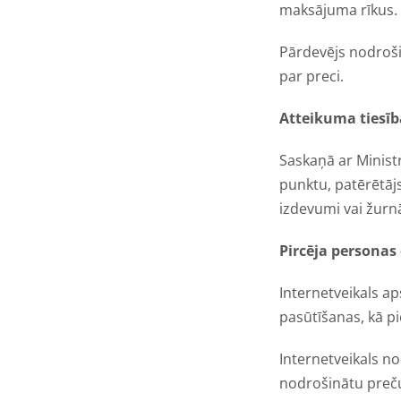
maksājuma rīkus.
Pārdevējs nodroši
par preci.
Atteikuma tiesīb
Saskaņā ar Minist
punktu, patērētājs
izdevumi vai žurnā
Pircēja personas
Internetveikals ap
pasūtīšanas, kā p
Internetveikals n
nodrošinātu preču