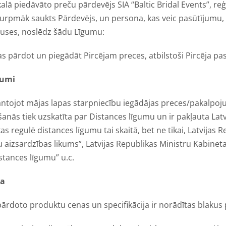
kalā piedāvāto preču pārdevējs SIA “Baltic Bridal Events”, reģ
turpmāk saukts Pārdevējs, un persona, kas veic pasūtījumu
 puses, noslēdz šādu Līgumu:
 pārdot un piegādāt Pircējam preces, atbilstoši Pircēja p
kumi
mantojot mājas lapas starpniecību iegādājas preces/pakalpo
anās tiek uzskatīta par Distances līgumu un ir pakļauta Lat
s regulē distances līgumu tai skaitā, bet ne tikai, Latvijas 
bu aizsardzības likums”, Latvijas Republikas Ministru Kabine
stances līgumu” u.c.
na
 pārdoto produktu cenas un specifikācija ir norādītas blakus