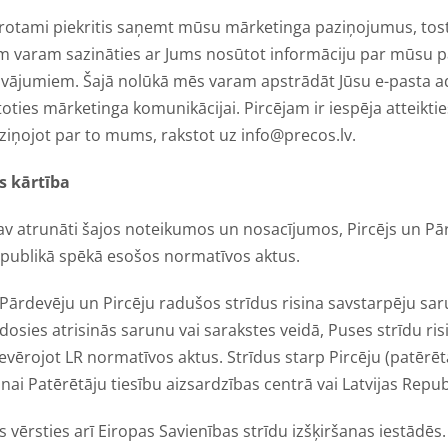
protami piekritis saņemt mūsu mārketinga paziņojumus, to
am varam sazināties ar Jums nosūtot informāciju par mūsu
vājumiem. Šajā nolūkā mēs varam apstrādāt Jūsu e-pasta ad
toties mārketinga komunikācijai. Pircējam ir iespēja atteikt
iņojot par to mums, rakstot uz info@precos.lv.
s kārtība
av atrunāti šajos noteikumos un nosacījumos, Pircējs un P
Republikā spēkā esošos normatīvos aktus.
 Pārdevēju un Pircēju radušos strīdus risina savstarpēju sar
zdosies atrisinās sarunu vai sarakstes veidā, Puses strīdu ris
ievērojot LR normatīvos aktus. Strīdus starp Pircēju (patērē
nai Patērētāju tiesību aizsardzības centrā vai Latvijas Republ
as vērsties arī Eiropas Savienības strīdu izšķiršanas iestādēs.