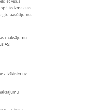
ldiet visus
kopējās izmaksas
beigtu pasūtījumu.
ošas maksājumu
us AS:
klikšķiniet uz
 maksājumu