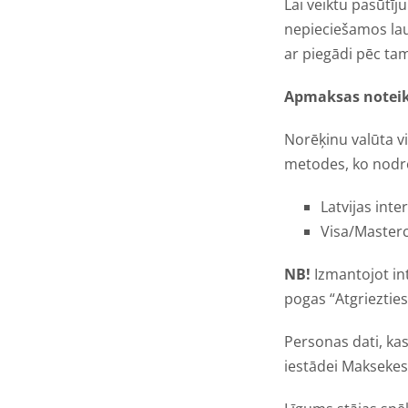
Lai veiktu pasūtī
nepieciešamos lau
ar piegādi pēc ta
Apmaksas notei
Norēķinu valūta v
metodes, ko nodr
Latvijas int
Visa/Master
NB!
Izmantojot in
pogas “Atgriezties 
Personas dati, ka
iestādei Maksekes