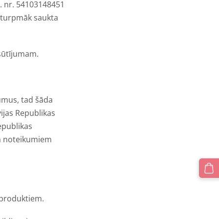
. nr.
54103148451
, turpmāk saukta
asūtījumam.
jumus, tad šāda
vijas Republikas
Republikas
ta noteikumiem
 produktiem.